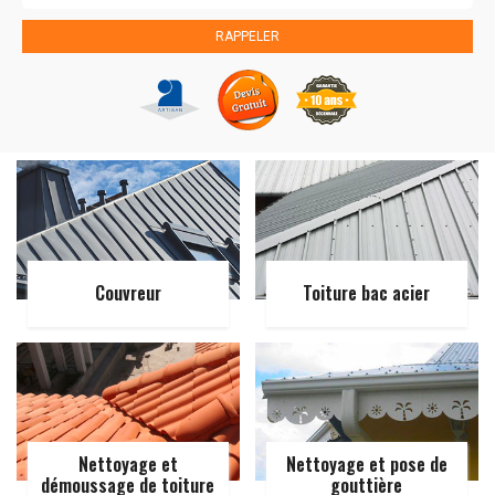
Couvreur
Toiture bac acier
Nettoyage et
Nettoyage et pose de
démoussage de toiture
gouttière