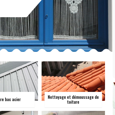
Nettoyage et démoussage de
ure bac acier
toiture