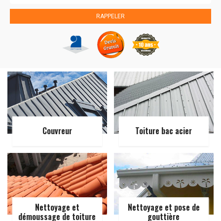
Couvreur
Toiture bac acier
Nettoyage et
Nettoyage et pose de
démoussage de toiture
gouttière