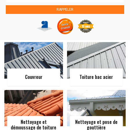
Couvreur
Toiture bac acier
Nettoyage et
Nettoyage et pose de
démoussage de toiture
gouttière