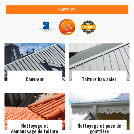
Couvreur
Toiture bac acier
Nettoyage et
Nettoyage et pose de
démoussage de toiture
gouttière