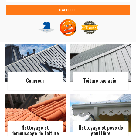
Couvreur
Toiture bac acier
Nettoyage et
Nettoyage et pose de
démoussage de toiture
gouttière