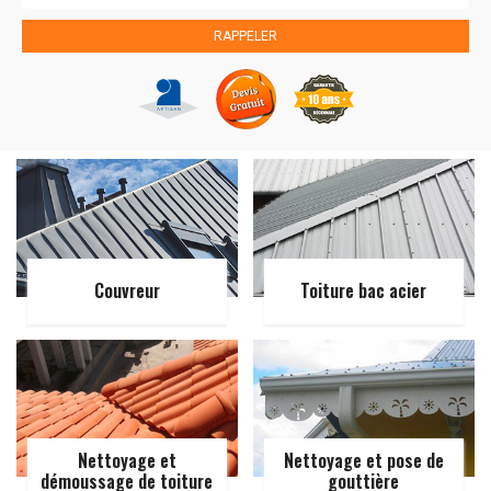
Couvreur
Toiture bac acier
Nettoyage et
Nettoyage et pose de
démoussage de toiture
gouttière