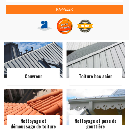
Couvreur
Toiture bac acier
Nettoyage et
Nettoyage et pose de
démoussage de toiture
gouttière