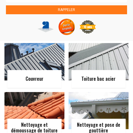
Couvreur
Toiture bac acier
Nettoyage et
Nettoyage et pose de
démoussage de toiture
gouttière