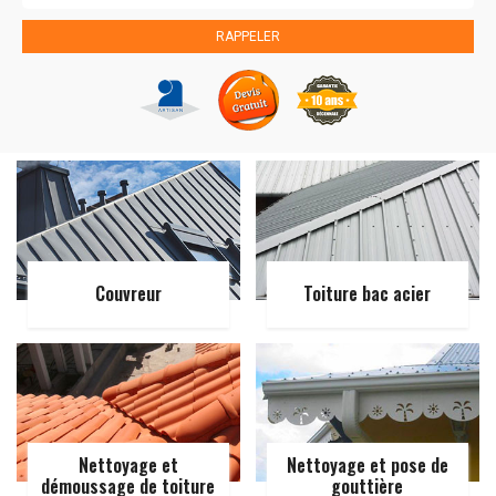
Couvreur
Toiture bac acier
Nettoyage et
Nettoyage et pose de
démoussage de toiture
gouttière