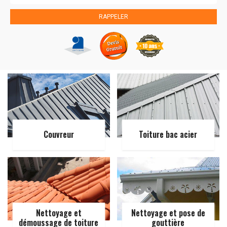
Couvreur
Toiture bac acier
Nettoyage et
Nettoyage et pose de
démoussage de toiture
gouttière