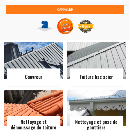
Couvreur
Toiture bac acier
Nettoyage et
Nettoyage et pose de
démoussage de toiture
gouttière