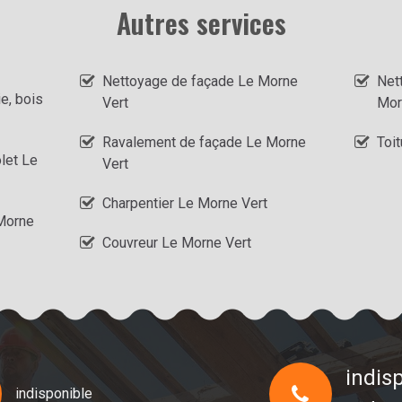
Autres services
Nettoyage de façade Le Morne
Net
ie, bois
Vert
Mor
Ravalement de façade Le Morne
Toit
let Le
Vert
Charpentier Le Morne Vert
Morne
Couvreur Le Morne Vert
indis
indisponible