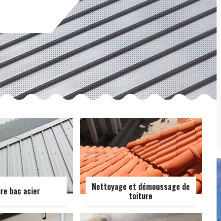
Nettoyage et démoussage de
ure bac acier
toiture