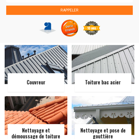
Couvreur
Toiture bac acier
Nettoyage et
Nettoyage et pose de
démoussage de toiture
gouttière