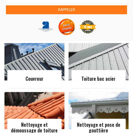
Couvreur
Toiture bac acier
Nettoyage et
Nettoyage et pose de
démoussage de toiture
gouttière