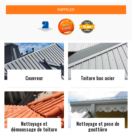
Couvreur
Toiture bac acier
Nettoyage et
Nettoyage et pose de
démoussage de toiture
gouttière